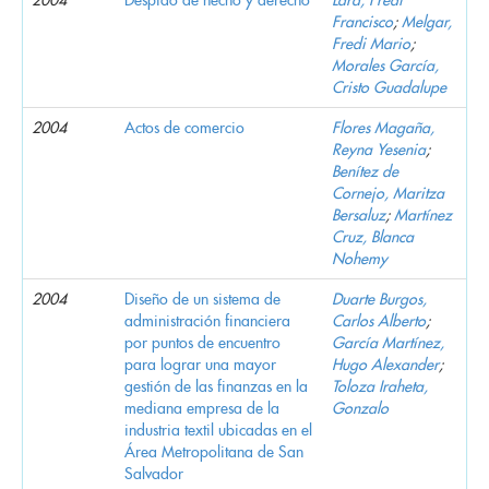
Francisco
;
Melgar,
Fredi Mario
;
Morales García,
Cristo Guadalupe
2004
Actos de comercio
Flores Magaña,
Reyna Yesenia
;
Benítez de
Cornejo, Maritza
Bersaluz
;
Martínez
Cruz, Blanca
Nohemy
2004
Diseño de un sistema de
Duarte Burgos,
administración financiera
Carlos Alberto
;
por puntos de encuentro
García Martínez,
para lograr una mayor
Hugo Alexander
;
gestión de las finanzas en la
Toloza Iraheta,
mediana empresa de la
Gonzalo
industria textil ubicadas en el
Área Metropolitana de San
Salvador