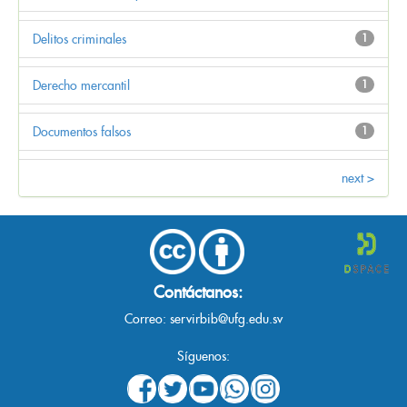
Delitos criminales
1
Derecho mercantil
1
Documentos falsos
1
next >
Contáctanos:
Correo:
servirbib@ufg.edu.sv
Síguenos: