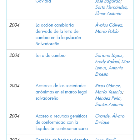
Gavidia
José Edgardo
;
Sorto Hernández,
Elmer Antonio
2004
La acción cambiaria
Ávalos Gálvez,
derivada de la letra de
Mario Pablo
cambio en la legislación
Salvadoreña
2004
Letra de cambio
Soriano López,
Fredy Rafael
;
Díaz
Lemus, Antonio
Ernesto
2004
Acciones de las sociedades
Rivas Gámez,
anónimas en el marco legal
María Yesenia
;
salvadoreño
Méndez Peña,
Santos Antonia
2004
Acceso a recursos genéticos
Grande, Álvaro
de conformidad con la
Enrique
legislación centroamericana
2004
Despido de hecho y derecho
Lara, Fredi