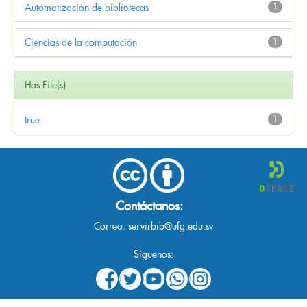
Automatización de bibliotecas
1
Ciencias de la computación
1
Has File(s)
true
1
Contáctanos:
Correo:
servirbib@ufg.edu.sv
Síguenos: