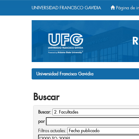
UNIVERSIDAD FRANCISCO GAVIDIA
Página de in
Skip
navigation
Universidad Francisco Gavidia
Buscar
Buscar:
por
Filtros actuales: