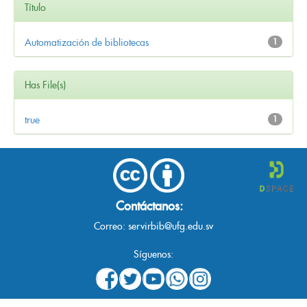
Título
Automatización de bibliotecas
1
Has File(s)
true
1
Contáctanos:
Correo:
servirbib@ufg.edu.sv
Síguenos: