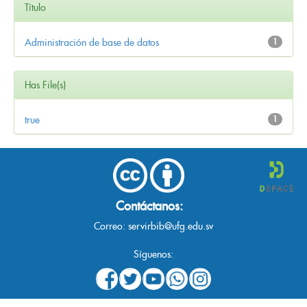
Título
Administración de base de datos
1
Has File(s)
true
1
Contáctanos:
Correo:
servirbib@ufg.edu.sv
Síguenos: