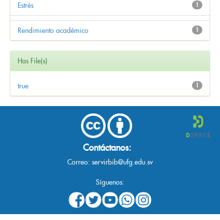
Estrés
1
Rendimiento académico
1
Has File(s)
true
1
Contáctanos:
Correo:
servirbib@ufg.edu.sv
Síguenos: