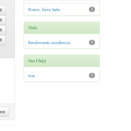
Rivera, Tania Isela
1
Título
Rendimiento académico
1
Has File(s)
true
1