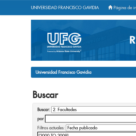
UNIVERSIDAD FRANCISCO GAVIDIA
Página de in
Skip
navigation
Universidad Francisco Gavidia
Buscar
Buscar:
por
Filtros actuales: