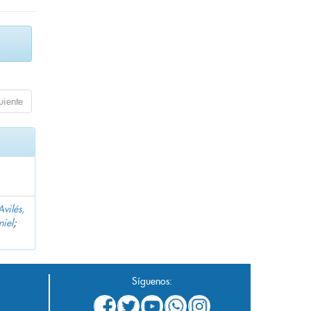
uiente
Avilés,
niel
;
Síguenos: