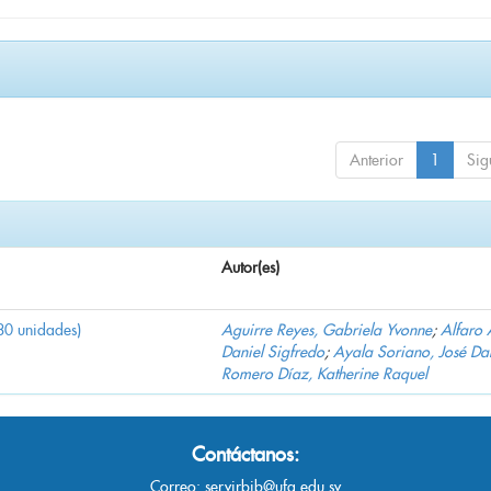
Anterior
1
Sig
Autor(es)
30 unidades)
Aguirre Reyes, Gabriela Yvonne
;
Alfaro 
Daniel Sigfredo
;
Ayala Soriano, José Da
Romero Díaz, Katherine Raquel
Contáctanos:
Correo:
servirbib@ufg.edu.sv