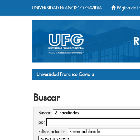
UNIVERSIDAD FRANCISCO GAVIDIA
Página de in
Skip
navigation
Universidad Francisco Gavidia
Buscar
Buscar:
por
Filtros actuales: