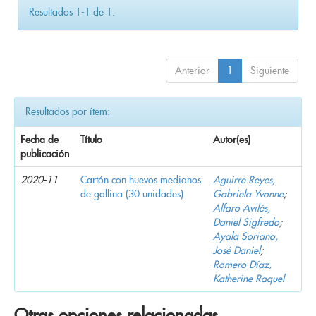
Resultados 1-1 de 1.
Anterior
1
Siguiente
Resultados por ítem:
Fecha de
Título
Autor(es)
publicación
2020-11
Cartón con huevos medianos
Aguirre Reyes,
de gallina (30 unidades)
Gabriela Yvonne
;
Alfaro Avilés,
Daniel Sigfredo
;
Ayala Soriano,
José Daniel
;
Romero Díaz,
Katherine Raquel
Otras opciones relacionadas