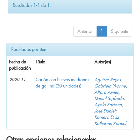
Resultados 1-1 de 1.
Anterior
1
Siguiente
Resultados por ítem:
Fecha de
Título
Autor(es)
publicación
2020-11
Cartón con huevos medianos
Aguirre Reyes,
de gallina (30 unidades)
Gabriela Yvonne
;
Alfaro Avilés,
Daniel Sigfredo
;
Ayala Soriano,
José Daniel
;
Romero Díaz,
Katherine Raquel
Otras opciones relacionadas