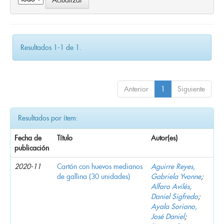
Resultados 1-1 de 1.
Anterior
1
Siguiente
Resultados por ítem:
Fecha de
Título
Autor(es)
publicación
2020-11
Cartón con huevos medianos
Aguirre Reyes,
de gallina (30 unidades)
Gabriela Yvonne
;
Alfaro Avilés,
Daniel Sigfredo
;
Ayala Soriano,
José Daniel
;