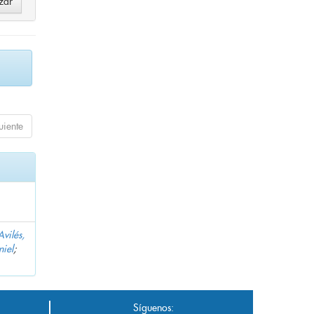
uiente
Avilés,
niel
;
Síguenos: