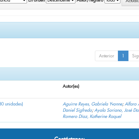
En orden
Autor/registro
Anterior
1
Sig
Autor(es)
30 unidades)
Aguirre Reyes, Gabriela Yvonne
;
Alfaro 
Daniel Sigfredo
;
Ayala Soriano, José Da
Romero Díaz, Katherine Raquel