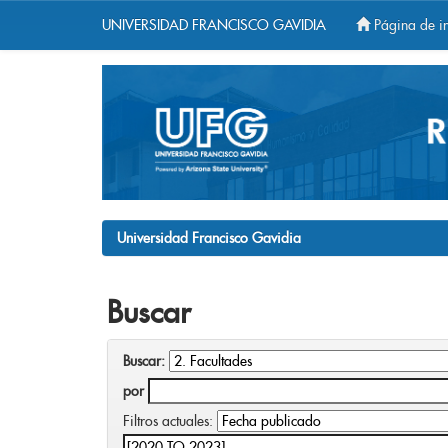
UNIVERSIDAD FRANCISCO GAVIDIA
Página de in
Skip
navigation
Universidad Francisco Gavidia
Buscar
Buscar:
por
Filtros actuales: