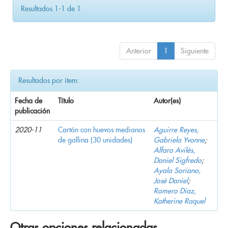
Resultados 1-1 de 1.
Anterior
1
Siguiente
Resultados por ítem:
Fecha de
Título
Autor(es)
publicación
2020-11
Cartón con huevos medianos
Aguirre Reyes,
de gallina (30 unidades)
Gabriela Yvonne
;
Alfaro Avilés,
Daniel Sigfredo
;
Ayala Soriano,
José Daniel
;
Romero Díaz,
Katherine Raquel
Otras opciones relacionadas