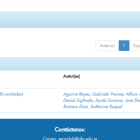
Anterior
1
Sig
Autor(es)
30 unidades)
Aguirre Reyes, Gabriela Yvonne
;
Alfaro 
Daniel Sigfredo
;
Ayala Soriano, José Da
Romero Díaz, Katherine Raquel
Contáctanos:
Correo:
servirbib@ufg.edu.sv