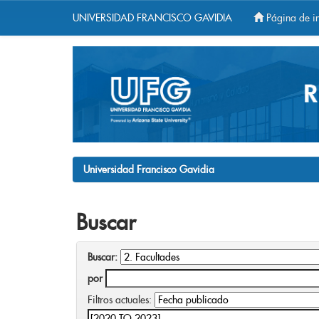
UNIVERSIDAD FRANCISCO GAVIDIA
Página de in
Skip
navigation
Universidad Francisco Gavidia
Buscar
Buscar:
por
Filtros actuales: