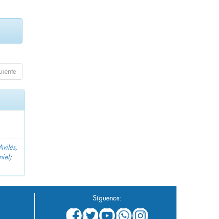
uiente
Avilés,
niel
;
Síguenos: