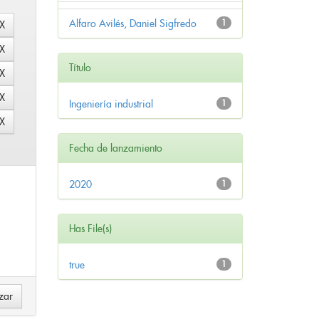
Alfaro Avilés, Daniel Sigfredo
1
Título
Ingeniería industrial
1
Fecha de lanzamiento
2020
1
Has File(s)
true
1