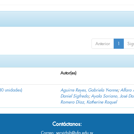
Anterior
1
Sig
Autor(es)
30 unidades)
Aguirre Reyes, Gabriela Yvonne
;
Alfaro 
Daniel Sigfredo
;
Ayala Soriano, José Da
Romero Díaz, Katherine Raquel
Contáctanos:
Correo:
servirbib@ufg.edu.sv