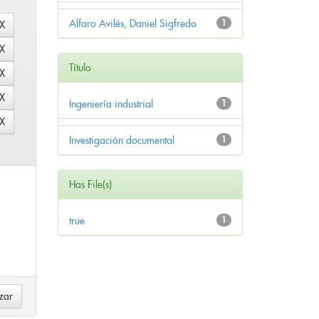
Alfaro Avilés, Daniel Sigfredo
1
Título
Ingeniería industrial
1
Investigación documental
1
Has File(s)
true
1