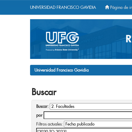
UNIVERSIDAD FRANCISCO GAVIDIA
Página de in
Skip
navigation
Universidad Francisco Gavidia
Buscar
Buscar:
por
Filtros actuales: