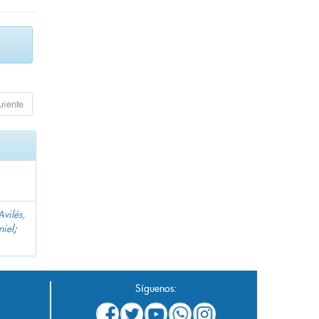
uiente
Avilés,
niel
;
Síguenos: