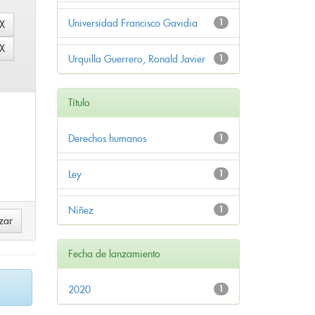
Universidad Francisco Gavidia
1
Urquilla Guerrero, Ronald Javier
1
Título
Derechos humanos
1
Ley
1
Niñez
1
Fecha de lanzamiento
2020
1