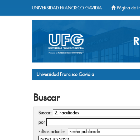
UNIVERSIDAD FRANCISCO GAVIDIA
Página de in
Skip
navigation
Universidad Francisco Gavidia
Buscar
Buscar:
por
Filtros actuales: