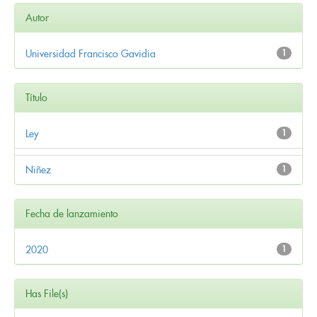
Autor
Universidad Francisco Gavidia
1
Título
Ley
1
Niñez
1
Fecha de lanzamiento
2020
1
Has File(s)