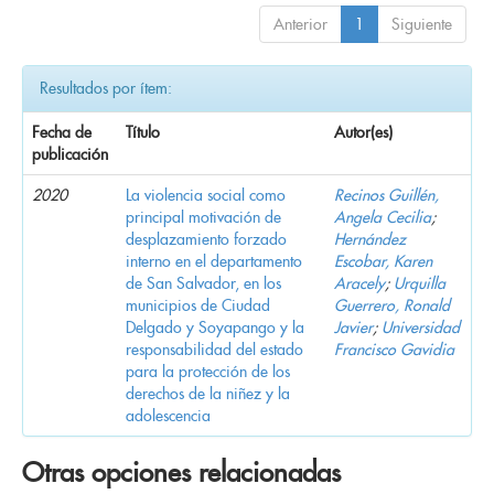
Anterior
1
Siguiente
Resultados por ítem:
Fecha de
Título
Autor(es)
publicación
2020
La violencia social como
Recinos Guillén,
principal motivación de
Angela Cecilia
;
desplazamiento forzado
Hernández
interno en el departamento
Escobar, Karen
de San Salvador, en los
Aracely
;
Urquilla
municipios de Ciudad
Guerrero, Ronald
Delgado y Soyapango y la
Javier
;
Universidad
responsabilidad del estado
Francisco Gavidia
para la protección de los
derechos de la niñez y la
adolescencia
Otras opciones relacionadas