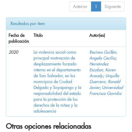
Anterior
1
Siguiente
Resultados por ítem:
Fecha de
Título
Autor(es)
publicación
2020
La violencia social como
Recinos Guillén,
principal motivación de
Angela Cecilia
;
desplazamiento forzado
Hernández
interno en el departamento
Escobar, Karen
de San Salvador, en los
Aracely
;
Urquilla
municipios de Ciudad
Guerrero, Ronald
Delgado y Soyapango y la
Javier
;
Universidad
responsabilidad del estado
Francisco Gavidia
para la protección de los
derechos de la niñez y la
adolescencia
Otras opciones relacionadas