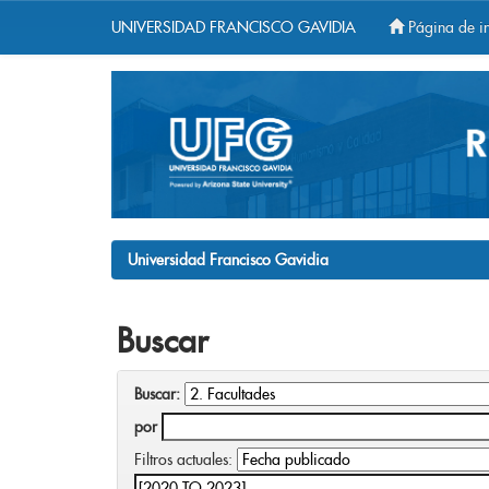
UNIVERSIDAD FRANCISCO GAVIDIA
Página de in
Skip
navigation
Universidad Francisco Gavidia
Buscar
Buscar:
por
Filtros actuales: