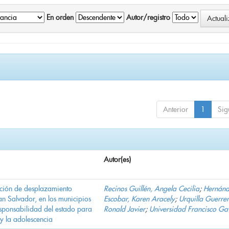
En orden
Autor/registro
Anterior
1
Sig
Autor(es)
ación de desplazamiento
Recinos Guillén, Angela Cecilia
;
Hernán
n Salvador, en los municipios
Escobar, Karen Aracely
;
Urquilla Guerrer
ponsabilidad del estado para
Ronald Javier
;
Universidad Francisco Ga
 y la adolescencia