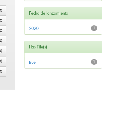
Fecha de lanzamiento
2020
1
Has File(s)
true
1