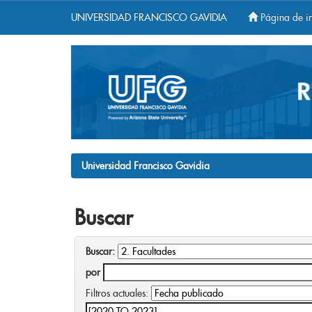
UNIVERSIDAD FRANCISCO GAVIDIA
Página de in
Skip
navigation
Universidad Francisco Gavidia
Buscar
Buscar:
por
Filtros actuales: