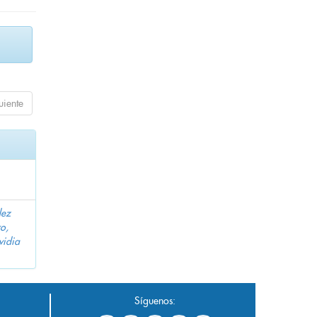
uiente
dez
o,
vidia
Síguenos: