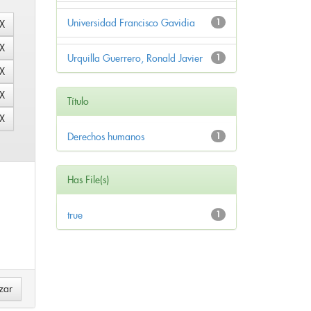
Universidad Francisco Gavidia
1
Urquilla Guerrero, Ronald Javier
1
Título
Derechos humanos
1
Has File(s)
true
1