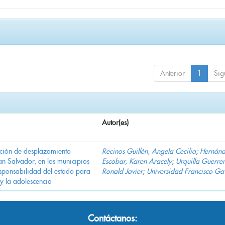
Anterior
1
Sig
Autor(es)
ación de desplazamiento
Recinos Guillén, Angela Cecilia
;
Hernán
n Salvador, en los municipios
Escobar, Karen Aracely
;
Urquilla Guerrer
ponsabilidad del estado para
Ronald Javier
;
Universidad Francisco Ga
 y la adolescencia
Contáctanos: