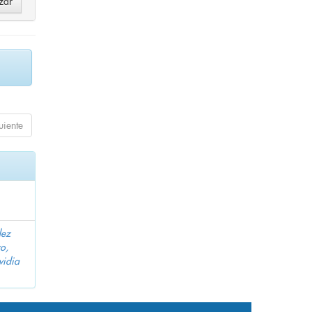
uiente
dez
o,
vidia