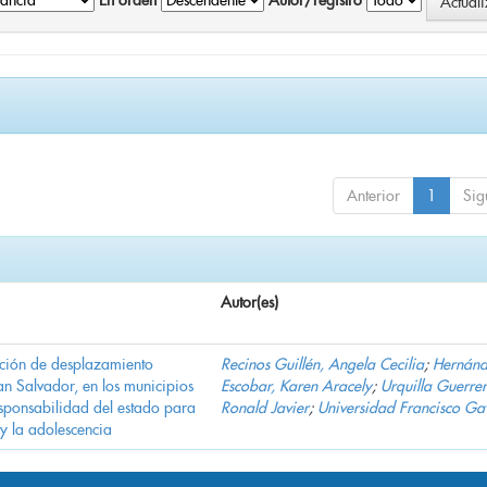
En orden
Autor/registro
Anterior
1
Sig
Autor(es)
ación de desplazamiento
Recinos Guillén, Angela Cecilia
;
Hernán
n Salvador, en los municipios
Escobar, Karen Aracely
;
Urquilla Guerrer
ponsabilidad del estado para
Ronald Javier
;
Universidad Francisco Ga
 y la adolescencia