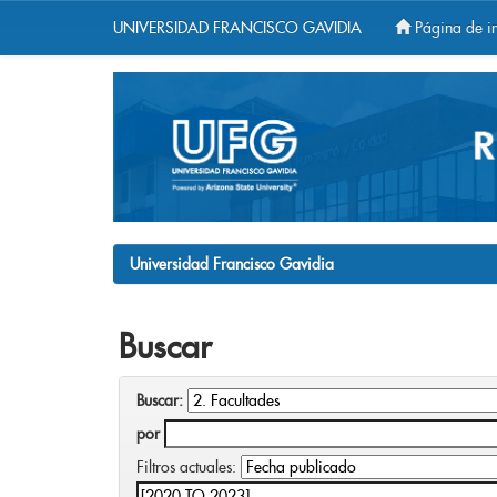
UNIVERSIDAD FRANCISCO GAVIDIA
Página de in
Skip
navigation
Universidad Francisco Gavidia
Buscar
Buscar:
por
Filtros actuales: