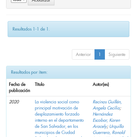
Resultados 1-1 de 1.
Anterior
1
Siguiente
Resultados por ítem:
Fecha de
Título
Autor(es)
publicación
2020
La violencia social como
Recinos Guillén,
principal motivación de
Angela Cecilia
;
desplazamiento forzado
Hernández
interno en el departamento
Escobar, Karen
de San Salvador, en los
Aracely
;
Urquilla
municipios de Ciudad
Guerrero, Ronald