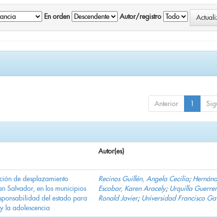
En orden
Autor/registro
Anterior
1
Sig
Autor(es)
ación de desplazamiento
Recinos Guillén, Angela Cecilia
;
Hernán
n Salvador, en los municipios
Escobar, Karen Aracely
;
Urquilla Guerrer
ponsabilidad del estado para
Ronald Javier
;
Universidad Francisco Ga
 y la adolescencia