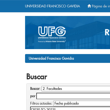
UNIVERSIDAD FRANCISCO GAVIDIA
Página de in
Skip
navigation
Universidad Francisco Gavidia
Buscar
Buscar:
por
Filtros actuales: