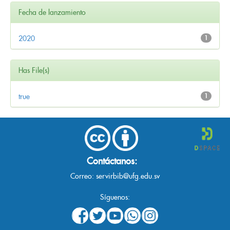
Fecha de lanzamiento
2020
1
Has File(s)
true
1
Contáctanos:
Correo:
servirbib@ufg.edu.sv
Síguenos: