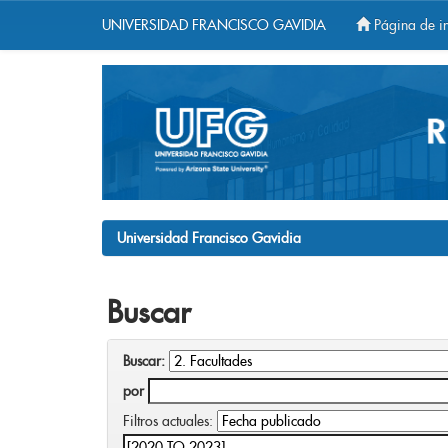
UNIVERSIDAD FRANCISCO GAVIDIA
Página de in
Skip
navigation
Universidad Francisco Gavidia
Buscar
Buscar:
por
Filtros actuales: