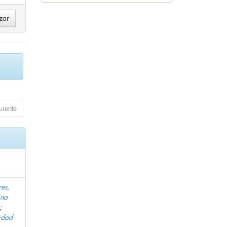
uiente
es,
ina
;
idad