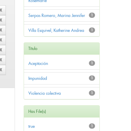
Rosemarie
Serpas Romero, Marina Jennifer
1
Villa Esquivel, Katherine Andrea
1
Título
Aceptación
1
Impunidad
1
Violencia colectiva
1
Has File(s)
true
1