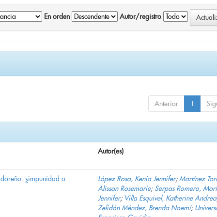
En orden
Autor/registro
Anterior
1
Sig
Autor(es)
vadoreño: ¿impunidad o
López Rosa, Kenia Jennifer
;
Martínez Torr
Alisson Rosemarie
;
Serpas Romero, Mar
Jennifer
;
Villa Esquivel, Katherine Andrea
Zelidón Méndez, Brenda Noemí
;
Univers