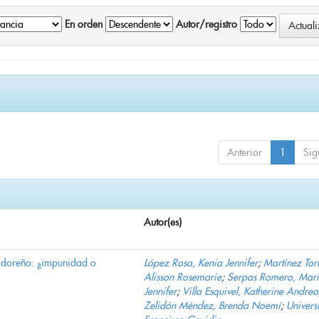
En orden
Autor/registro
Anterior
1
Sig
Autor(es)
vadoreño: ¿impunidad o
López Rosa, Kenia Jennifer
;
Martínez Torr
Alisson Rosemarie
;
Serpas Romero, Mar
Jennifer
;
Villa Esquivel, Katherine Andrea
Zelidón Méndez, Brenda Noemí
;
Univers