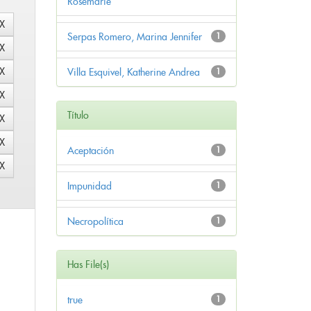
Rosemarie
Serpas Romero, Marina Jennifer
1
Villa Esquivel, Katherine Andrea
1
Título
Aceptación
1
Impunidad
1
Necropolítica
1
Has File(s)
true
1