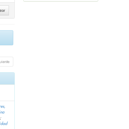
uiente
es,
ina
;
idad