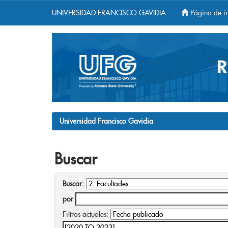
UNIVERSIDAD FRANCISCO GAVIDIA
Página de in
Skip
navigation
Universidad Francisco Gavidia
Buscar
Buscar:
por
Filtros actuales: