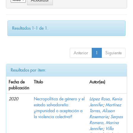
Resultados 1-1 de 1.
Anterior
1
Siguiente
Resultados por ítem:
Fecha de
Título
Autor(es)
publicación
2020
Necropolítica de género y el
López Rosa, Kenia
estado salvadoreño:
Jennifer
;
Martínez
¿impunidad o aceptación a
Torres, Alisson
la violencia colectiva?
Rosemarie
;
Serpas
Romero, Marina
Jennifer
;
Villa