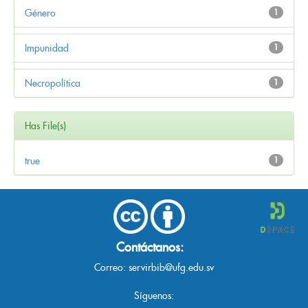
Género
1
Impunidad
1
Necropolítica
1
Has File(s)
true
1
Contáctanos:
Correo:
servirbib@ufg.edu.sv
Síguenos: