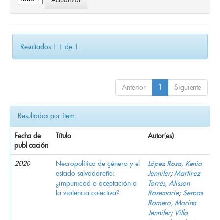
Resultados 1-1 de 1.
Anterior
1
Siguiente
Resultados por ítem:
Fecha de
Título
Autor(es)
publicación
2020
Necropolítica de género y el
López Rosa, Kenia
estado salvadoreño:
Jennifer
;
Martínez
¿impunidad o aceptación a
Torres, Alisson
la violencia colectiva?
Rosemarie
;
Serpas
Romero, Marina
Jennifer
;
Villa