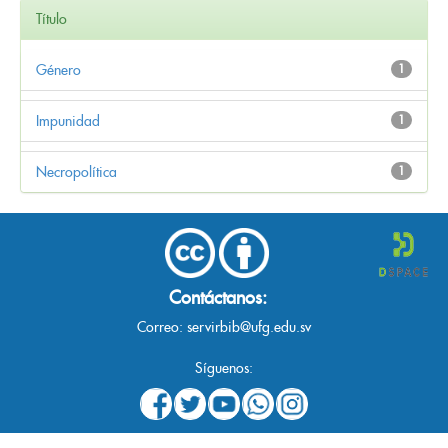
Título
Género
1
Impunidad
1
Necropolítica
1
Contáctanos:
Correo:
servirbib@ufg.edu.sv
Síguenos: