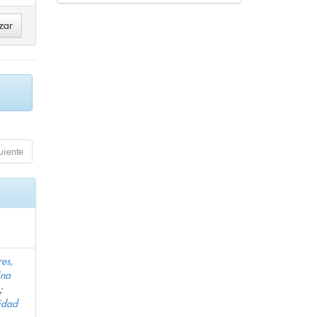
uiente
es,
ina
;
idad