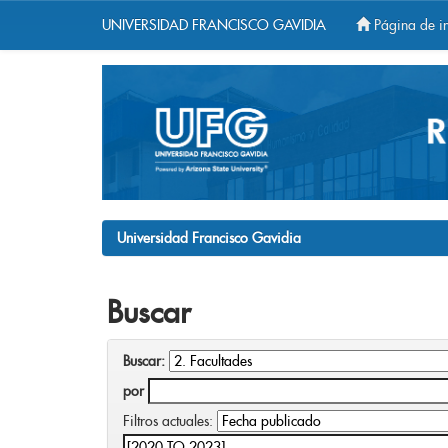
UNIVERSIDAD FRANCISCO GAVIDIA
Página de in
Skip
navigation
Universidad Francisco Gavidia
Buscar
Buscar:
por
Filtros actuales: