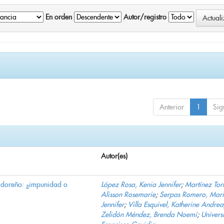
En orden
Autor/registro
Anterior
1
Sig
Autor(es)
vadoreño: ¿impunidad o
López Rosa, Kenia Jennifer
;
Martínez Torr
Alisson Rosemarie
;
Serpas Romero, Mar
Jennifer
;
Villa Esquivel, Katherine Andrea
Zelidón Méndez, Brenda Noemí
;
Univers