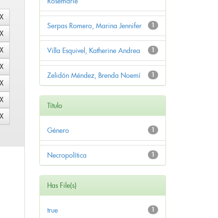
Rosemarie
Serpas Romero, Marina Jennifer
1
Villa Esquivel, Katherine Andrea
1
Zelidón Méndez, Brenda Noemí
1
Título
Género
1
Necropolítica
1
Has File(s)
true
1