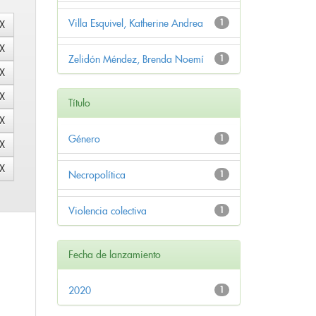
Villa Esquivel, Katherine Andrea
1
Zelidón Méndez, Brenda Noemí
1
Título
Género
1
Necropolítica
1
Violencia colectiva
1
Fecha de lanzamiento
2020
1