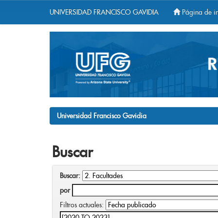
UNIVERSIDAD FRANCISCO GAVIDIA
Página de in
Skip
navigation
Universidad Francisco Gavidia
Buscar
Buscar:
por
Filtros actuales: