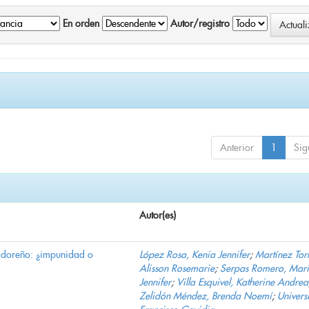
En orden
Autor/registro
Anterior
1
Sig
Autor(es)
vadoreño: ¿impunidad o
López Rosa, Kenia Jennifer
;
Martínez Torr
Alisson Rosemarie
;
Serpas Romero, Mar
Jennifer
;
Villa Esquivel, Katherine Andrea
Zelidón Méndez, Brenda Noemí
;
Univers