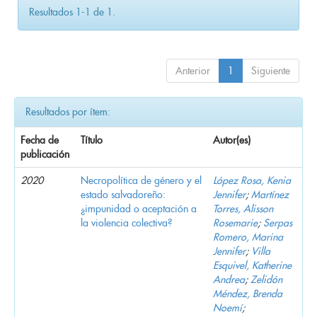
Resultados 1-1 de 1.
Anterior
1
Siguiente
Resultados por ítem:
Fecha de
Título
Autor(es)
publicación
2020
Necropolítica de género y el
López Rosa, Kenia
estado salvadoreño:
Jennifer
;
Martínez
¿impunidad o aceptación a
Torres, Alisson
la violencia colectiva?
Rosemarie
;
Serpas
Romero, Marina
Jennifer
;
Villa
Esquivel, Katherine
Andrea
;
Zelidón
Méndez, Brenda
Noemí
;