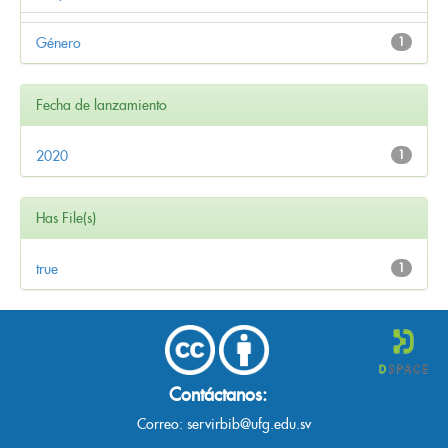
Género
1
Fecha de lanzamiento
2020
1
Has File(s)
true
1
Contáctanos:
Correo:
servirbib@ufg.edu.sv