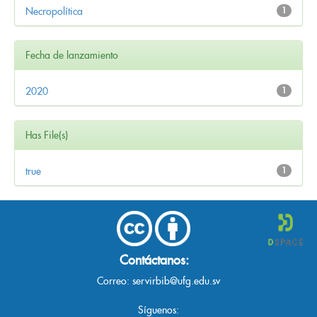
Necropolítica
1
Fecha de lanzamiento
2020
1
Has File(s)
true
1
Contáctanos:
Correo:
servirbib@ufg.edu.sv
Síguenos: