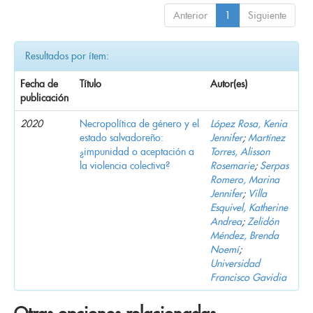
Anterior
1
Siguiente
Resultados por ítem:
Fecha de
Título
Autor(es)
publicación
2020
Necropolítica de género y el
López Rosa, Kenia
estado salvadoreño:
Jennifer
;
Martínez
¿impunidad o aceptación a
Torres, Alisson
la violencia colectiva?
Rosemarie
;
Serpas
Romero, Marina
Jennifer
;
Villa
Esquivel, Katherine
Andrea
;
Zelidón
Méndez, Brenda
Noemí
;
Universidad
Francisco Gavidia