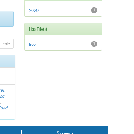
2020
1
Has File(s)
uiente
true
1
es,
ina
;
idad
Síguenos: