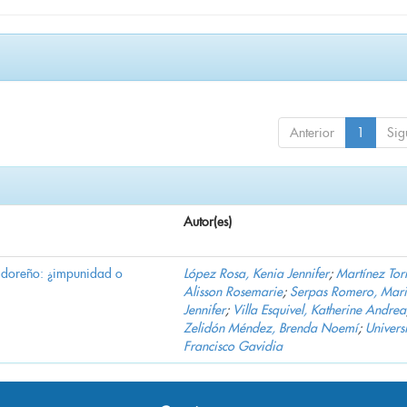
Anterior
1
Sig
Autor(es)
vadoreño: ¿impunidad o
López Rosa, Kenia Jennifer
;
Martínez Torr
Alisson Rosemarie
;
Serpas Romero, Mar
Jennifer
;
Villa Esquivel, Katherine Andrea
Zelidón Méndez, Brenda Noemí
;
Univers
Francisco Gavidia