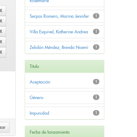
Rosemarie
Serpas Romero, Marina Jennifer
1
Villa Esquivel, Katherine Andrea
1
Zelidón Méndez, Brenda Noemí
1
Título
Aceptación
1
Género
1
Impunidad
1
Fecha de lanzamiento