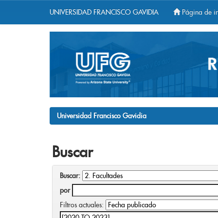
UNIVERSIDAD FRANCISCO GAVIDIA
Página de in
Skip
navigation
Universidad Francisco Gavidia
Buscar
Buscar:
por
Filtros actuales: