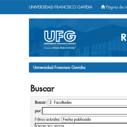
UNIVERSIDAD FRANCISCO GAVIDIA
Página de in
Skip
navigation
Universidad Francisco Gavidia
Buscar
Buscar:
por
Filtros actuales: