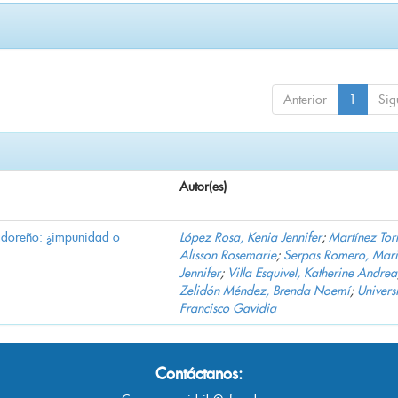
Anterior
1
Sig
Autor(es)
vadoreño: ¿impunidad o
López Rosa, Kenia Jennifer
;
Martínez Torr
Alisson Rosemarie
;
Serpas Romero, Mar
Jennifer
;
Villa Esquivel, Katherine Andrea
Zelidón Méndez, Brenda Noemí
;
Univers
Francisco Gavidia
Contáctanos: