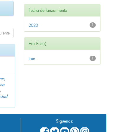
Fecha de lanzamiento
2020
1
uiente
Has File(s)
true
1
es,
ina
;
idad
Síguenos: