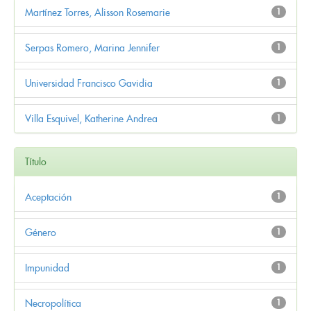
Martínez Torres, Alisson Rosemarie
1
Serpas Romero, Marina Jennifer
1
Universidad Francisco Gavidia
1
Villa Esquivel, Katherine Andrea
1
Título
Aceptación
1
Género
1
Impunidad
1
Necropolítica
1