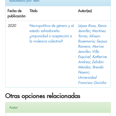
Resultados por ítem:
Fecha de
Título
Autor(es)
publicación
2020
Necropolítica de género y el
López Rosa, Kenia
estado salvadoreño:
Jennifer
;
Martínez
¿impunidad o aceptación a
Torres, Alisson
la violencia colectiva?
Rosemarie
;
Serpas
Romero, Marina
Jennifer
;
Villa
Esquivel, Katherine
Andrea
;
Zelidón
Méndez, Brenda
Noemí
;
Universidad
Francisco Gavidia
Otras opciones relacionadas
Autor