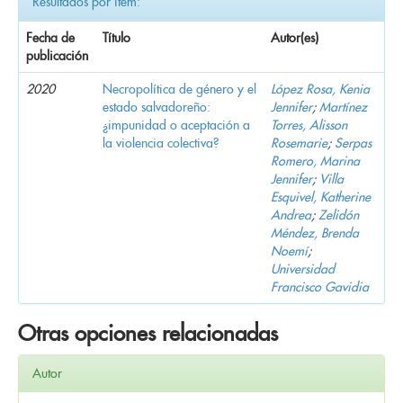
Resultados por ítem:
Fecha de
Título
Autor(es)
publicación
2020
Necropolítica de género y el
López Rosa, Kenia
estado salvadoreño:
Jennifer
;
Martínez
¿impunidad o aceptación a
Torres, Alisson
la violencia colectiva?
Rosemarie
;
Serpas
Romero, Marina
Jennifer
;
Villa
Esquivel, Katherine
Andrea
;
Zelidón
Méndez, Brenda
Noemí
;
Universidad
Francisco Gavidia
Otras opciones relacionadas
Autor