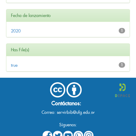
Fecha de lanzamiento
2020
1
Has File(s)
true
1
Contáctanos:
Correo:
servirbib@ufg.edu.sv
Síguenos: