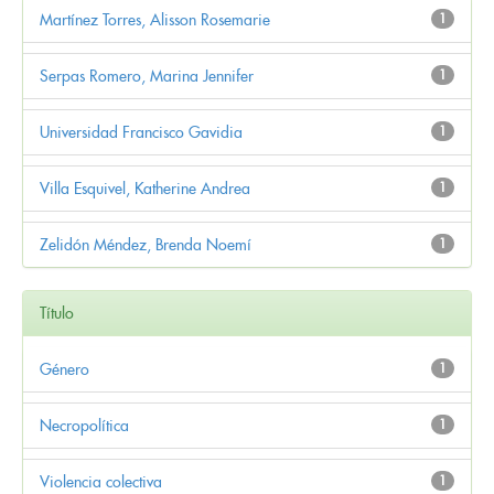
Martínez Torres, Alisson Rosemarie
1
Serpas Romero, Marina Jennifer
1
Universidad Francisco Gavidia
1
Villa Esquivel, Katherine Andrea
1
Zelidón Méndez, Brenda Noemí
1
Título
Género
1
Necropolítica
1
Violencia colectiva
1