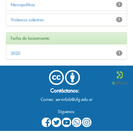
Necropolítica
1
Violencia colectiva
1
Fecha de lanzamiento
2020
1
Contáctanos:
Correo:
servirbib@ufg.edu.sv
Síguenos: