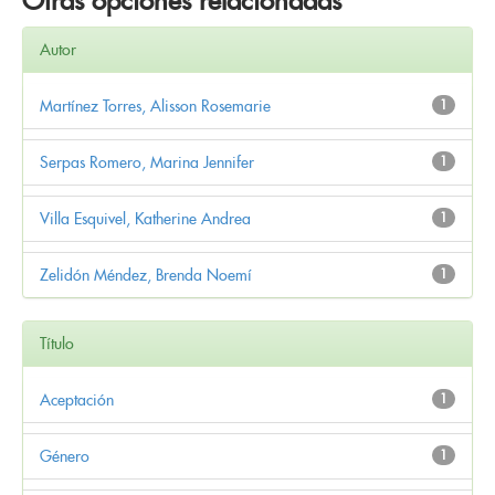
Otras opciones relacionadas
Autor
Martínez Torres, Alisson Rosemarie
1
Serpas Romero, Marina Jennifer
1
Villa Esquivel, Katherine Andrea
1
Zelidón Méndez, Brenda Noemí
1
Título
Aceptación
1
Género
1