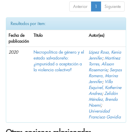
Anterior
1
Siguiente
Resultados por ítem:
Fecha de
Título
Autor(es)
publicación
2020
Necropolítica de género y el
López Rosa, Kenia
estado salvadoreño:
Jennifer
;
Martínez
¿impunidad o aceptación a
Torres, Alisson
la violencia colectiva?
Rosemarie
;
Serpas
Romero, Marina
Jennifer
;
Villa
Esquivel, Katherine
Andrea
;
Zelidón
Méndez, Brenda
Noemí
;
Universidad
Francisco Gavidia