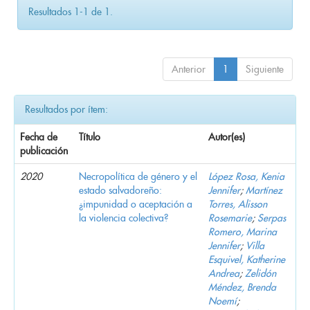
Resultados 1-1 de 1.
Anterior
1
Siguiente
Resultados por ítem:
Fecha de
Título
Autor(es)
publicación
2020
Necropolítica de género y el
López Rosa, Kenia
estado salvadoreño:
Jennifer
;
Martínez
¿impunidad o aceptación a
Torres, Alisson
la violencia colectiva?
Rosemarie
;
Serpas
Romero, Marina
Jennifer
;
Villa
Esquivel, Katherine
Andrea
;
Zelidón
Méndez, Brenda
Noemí
;