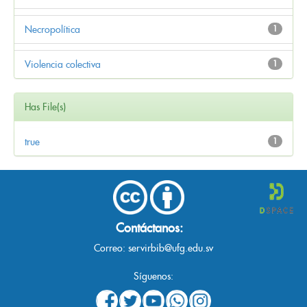
Necropolítica
1
Violencia colectiva
1
Has File(s)
true
1
Contáctanos:
Correo:
servirbib@ufg.edu.sv
Síguenos: