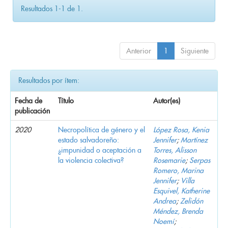
Resultados 1-1 de 1.
Anterior
1
Siguiente
Resultados por ítem:
Fecha de
Título
Autor(es)
publicación
2020
Necropolítica de género y el
López Rosa, Kenia
estado salvadoreño:
Jennifer
;
Martínez
¿impunidad o aceptación a
Torres, Alisson
la violencia colectiva?
Rosemarie
;
Serpas
Romero, Marina
Jennifer
;
Villa
Esquivel, Katherine
Andrea
;
Zelidón
Méndez, Brenda
Noemí
;