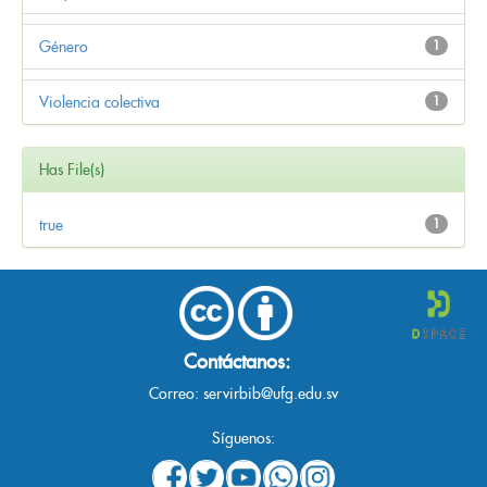
Género
1
Violencia colectiva
1
Has File(s)
true
1
Contáctanos:
Correo:
servirbib@ufg.edu.sv
Síguenos: