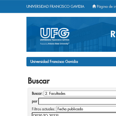
UNIVERSIDAD FRANCISCO GAVIDIA
Página de in
Skip
navigation
Universidad Francisco Gavidia
Buscar
Buscar:
por
Filtros actuales: