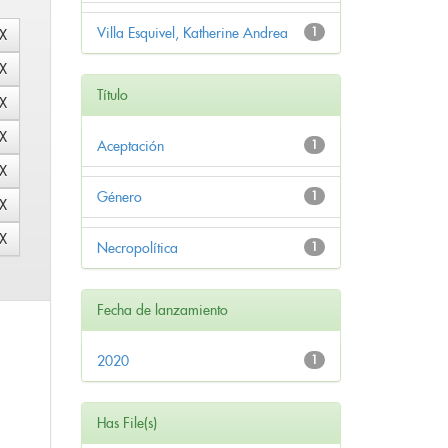
Villa Esquivel, Katherine Andrea
1
Título
Aceptación
1
Género
1
Necropolítica
1
Fecha de lanzamiento
2020
1
Has File(s)