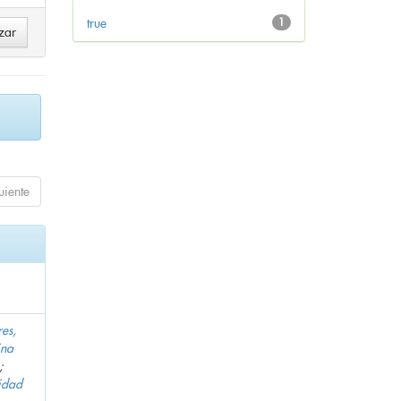
true
1
uiente
es,
ina
;
idad