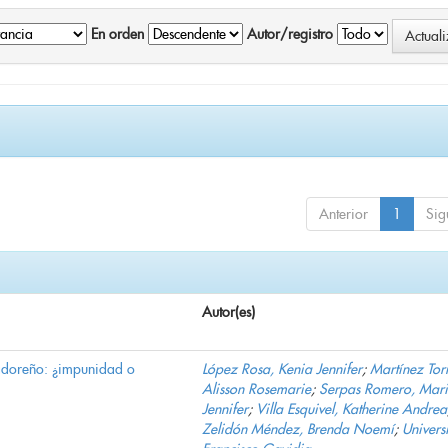
En orden
Autor/registro
Anterior
1
Sig
Autor(es)
vadoreño: ¿impunidad o
López Rosa, Kenia Jennifer
;
Martínez Torr
Alisson Rosemarie
;
Serpas Romero, Mar
Jennifer
;
Villa Esquivel, Katherine Andrea
Zelidón Méndez, Brenda Noemí
;
Univers