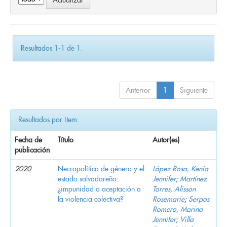
Resultados 1-1 de 1.
Anterior
1
Siguiente
Resultados por ítem:
Fecha de
Título
Autor(es)
publicación
2020
Necropolítica de género y el
López Rosa, Kenia
estado salvadoreño:
Jennifer
;
Martínez
¿impunidad o aceptación a
Torres, Alisson
la violencia colectiva?
Rosemarie
;
Serpas
Romero, Marina
Jennifer
;
Villa