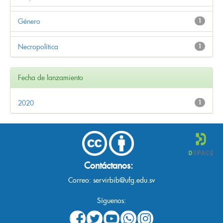
Género
1
Necropolítica
1
Fecha de lanzamiento
2020
1
Contáctanos:
Correo:
servirbib@ufg.edu.sv
Síguenos: