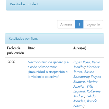
Resultados 1-1 de 1.
Anterior
1
Siguiente
Resultados por ítem:
Fecha de
Título
Autor(es)
publicación
2020
Necropolítica de género y el
López Rosa, Kenia
estado salvadoreño:
Jennifer
;
Martínez
¿impunidad o aceptación a
Torres, Alisson
la violencia colectiva?
Rosemarie
;
Serpas
Romero, Marina
Jennifer
;
Villa
Esquivel, Katherine
Andrea
;
Zelidón
Méndez, Brenda
Noemí
;