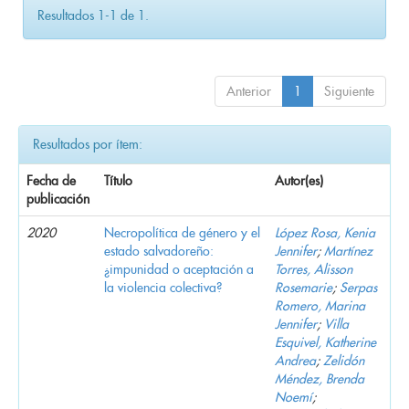
Resultados 1-1 de 1.
Anterior
1
Siguiente
Resultados por ítem:
Fecha de
Título
Autor(es)
publicación
2020
Necropolítica de género y el
López Rosa, Kenia
estado salvadoreño:
Jennifer
;
Martínez
¿impunidad o aceptación a
Torres, Alisson
la violencia colectiva?
Rosemarie
;
Serpas
Romero, Marina
Jennifer
;
Villa
Esquivel, Katherine
Andrea
;
Zelidón
Méndez, Brenda
Noemí
;