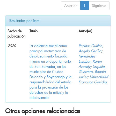
Anterior
1
Siguiente
Resultados por ítem:
Fecha de
Título
Autor(es)
publicación
2020
La violencia social como
Recinos Guillén,
principal motivación de
Angela Cecilia
;
desplazamiento forzado
Hernández
interno en el departamento
Escobar, Karen
de San Salvador, en los
Aracely
;
Urquilla
municipios de Ciudad
Guerrero, Ronald
Delgado y Soyapango y la
Javier
;
Universidad
responsabilidad del estado
Francisco Gavidia
para la protección de los
derechos de la niñez y la
adolescencia
Otras opciones relacionadas