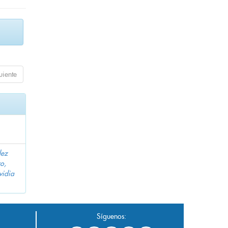
uiente
dez
o,
vidia
Síguenos: