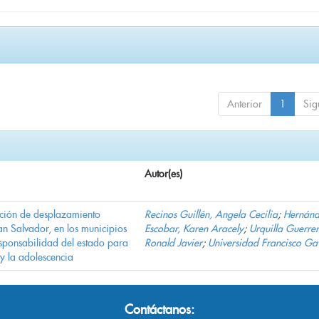
Anterior
1
Sig
Autor(es)
ación de desplazamiento
Recinos Guillén, Angela Cecilia
;
Hernán
n Salvador, en los municipios
Escobar, Karen Aracely
;
Urquilla Guerrer
ponsabilidad del estado para
Ronald Javier
;
Universidad Francisco Ga
 y la adolescencia
Contáctanos: