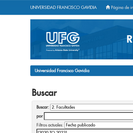
UNIVERSIDAD FRANCISCO GAVIDIA
Página de in
Skip
navigation
Universidad Francisco Gavidia
Buscar
Buscar:
por
Filtros actuales: