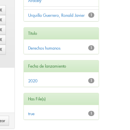
Aracely
Urquilla Guerrero, Ronald Javier
1
Título
Derechos humanos
1
Fecha de lanzamiento
2020
1
Has File(s)
true
1