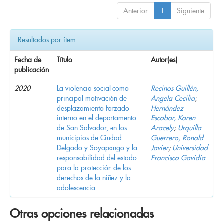
Anterior
1
Siguiente
Resultados por ítem:
Fecha de
Título
Autor(es)
publicación
2020
La violencia social como
Recinos Guillén,
principal motivación de
Angela Cecilia
;
desplazamiento forzado
Hernández
interno en el departamento
Escobar, Karen
de San Salvador, en los
Aracely
;
Urquilla
municipios de Ciudad
Guerrero, Ronald
Delgado y Soyapango y la
Javier
;
Universidad
responsabilidad del estado
Francisco Gavidia
para la protección de los
derechos de la niñez y la
adolescencia
Otras opciones relacionadas