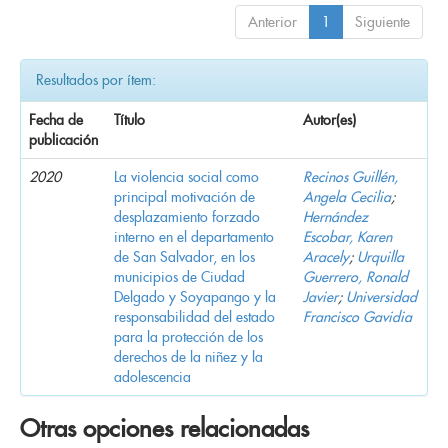
Anterior
1
Siguiente
Resultados por ítem:
Fecha de
Título
Autor(es)
publicación
2020
La violencia social como
Recinos Guillén,
principal motivación de
Angela Cecilia
;
desplazamiento forzado
Hernández
interno en el departamento
Escobar, Karen
de San Salvador, en los
Aracely
;
Urquilla
municipios de Ciudad
Guerrero, Ronald
Delgado y Soyapango y la
Javier
;
Universidad
responsabilidad del estado
Francisco Gavidia
para la protección de los
derechos de la niñez y la
adolescencia
Otras opciones relacionadas