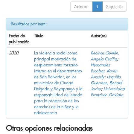
Anterior
1
Siguiente
Resultados por ítem:
Fecha de
Título
Autor(es)
publicación
2020
La violencia social como
Recinos Guillén,
principal motivación de
Angela Cecilia
;
desplazamiento forzado
Hernández
interno en el departamento
Escobar, Karen
de San Salvador, en los
Aracely
;
Urquilla
municipios de Ciudad
Guerrero, Ronald
Delgado y Soyapango y la
Javier
;
Universidad
responsabilidad del estado
Francisco Gavidia
para la protección de los
derechos de la niñez y la
adolescencia
Otras opciones relacionadas