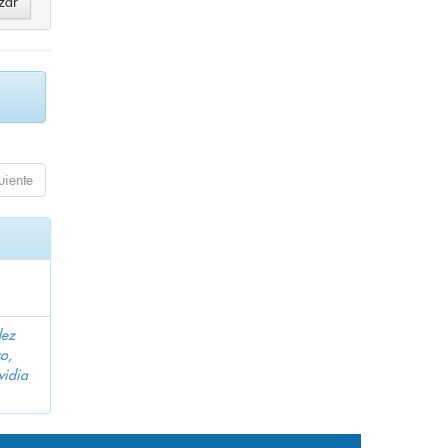
uiente
dez
o,
vidia