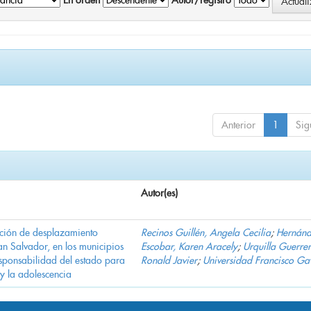
En orden
Autor/registro
Anterior
1
Sig
Autor(es)
ación de desplazamiento
Recinos Guillén, Angela Cecilia
;
Hernán
n Salvador, en los municipios
Escobar, Karen Aracely
;
Urquilla Guerrer
ponsabilidad del estado para
Ronald Javier
;
Universidad Francisco Ga
 y la adolescencia