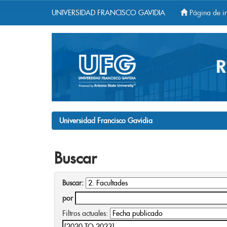
UNIVERSIDAD FRANCISCO GAVIDIA
Página de in
Skip
navigation
Universidad Francisco Gavidia
Buscar
Buscar:
por
Filtros actuales: