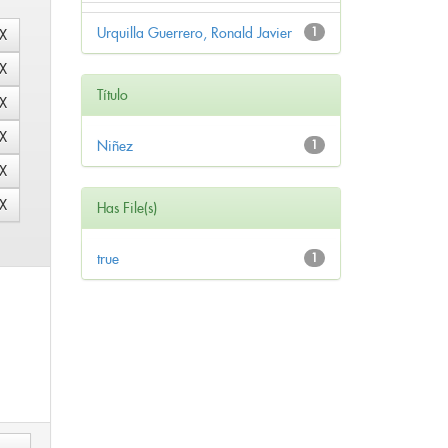
Urquilla Guerrero, Ronald Javier
1
Título
Niñez
1
Has File(s)
true
1