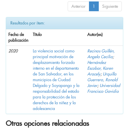
Anterior
1
Siguiente
Resultados por ítem:
Fecha de
Título
Autor(es)
publicación
2020
La violencia social como
Recinos Guillén,
principal motivación de
Angela Cecilia
;
desplazamiento forzado
Hernández
interno en el departamento
Escobar, Karen
de San Salvador, en los
Aracely
;
Urquilla
municipios de Ciudad
Guerrero, Ronald
Delgado y Soyapango y la
Javier
;
Universidad
responsabilidad del estado
Francisco Gavidia
para la protección de los
derechos de la niñez y la
adolescencia
Otras opciones relacionadas